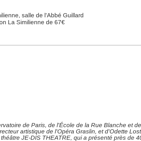
Suivez aussi nos actualités :
lienne, salle de l'Abbé Guillard
Facebook :
Je dis théâtre
tion La Similienne de 67€
Instagram :
@jedistheatre
e moment avec vous et célébrer ensemble ces 25 années d’hi
À très bientôt,
La troupe Je dis théâtre
Inscriptions en section Gym Form Détente :
n et questionnaire de santé sont disponibles à la rubrique
spor
La reprise des cours
: le mardi 1er septembre 2026
Inscriptions en section Yoga :
ription et questionnaire de santé sont disponibles à la rubrique
La reprise des cours
: le mardi 22 septembre 2026
rs de théâtre Marie Ver
atoire de Paris, de l'École de la Rue Blanche et de 
ecteur artistique de l'Opéra Graslin, et d'Odette Lost
 théâtre JE-DIS THEATRE, qui a présenté près de 40 
Reprise des cours le lundi 14 septembre 2026