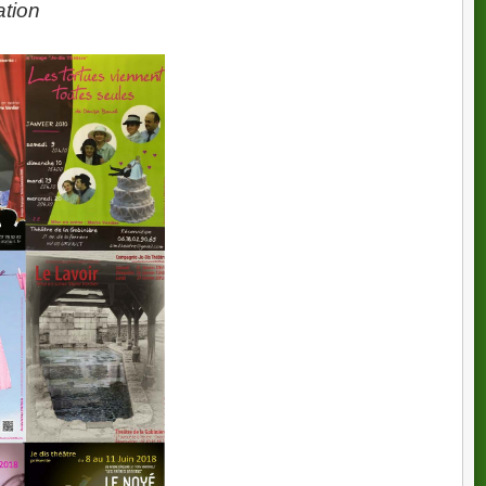
ation
ravers des personnages de théâtre et des émotions ?
t libératrice
enforcer la confiance en soi
le et corporelle
ce scénique
créer des personnages riches et nuancés
us soyez débutant ou confirmé, vous trouverez un
mations ou pour vous inscrire, contactez-nous dès