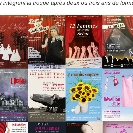
intègrent la troupe après deux ou trois ans de form
Découvrez Vous-Même à Travers le Théâtre !
ez envie de vous découvrir et de vous connaître à t
s cours de théâtre dans une ambiance bienveillante e
Ce Que Nous Offrons :
tion : Pour favoriser la prise de parole en public et r
 la Voix et le Corps : Améliorez votre expression voca
cement dans l'Espace : Apprenez à maîtriser l'espa
lorez des textes classiques et contemporains pour 
Pour Qui ?
 que soient votre niveau et votre expérience. Que vo
espace pour vous exprimer et grandir.
Rejoignez-Nous :
ne nouvelle facette de vous-même. Pour plus d'infor