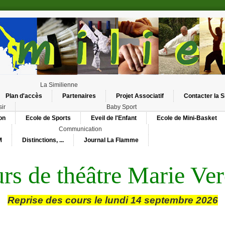
La Similienne
Plan d'accès
Partenaires
Projet Associatif
Contacter la 
sir
Baby Sport
on
Ecole de Sports
Eveil de l'Enfant
Ecole de Mini-Basket
Communication
M
Distinctions, ...
Journal La Flamme
s des
années, vous accompagnez les aventures de
Je dis t
rs de théâtre Marie Ver
jourd’hui, nous sommes particulièrement heureux de vous 
yeux.
ette année, notre troupe fête ses
25 an
Reprise des cours le lundi 14 septembre 2026
cet anniversaire, nous vous invitons à découvrir notre nouv
« Rentrée 42, bienvenue les enfants ! »