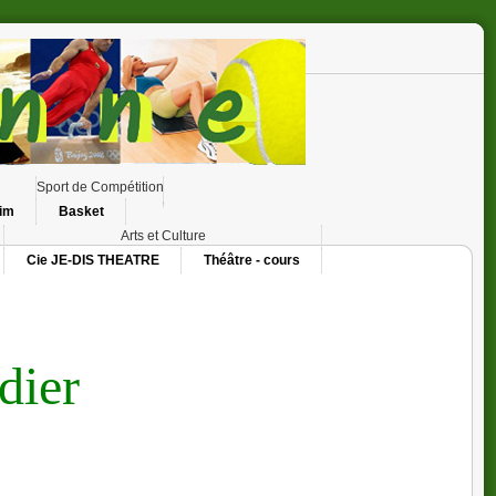
Sport de Compétition
Sim
Basket
Arts et Culture
Cie JE-DIS THEATRE
Théâtre - cours
héâtre
.
dier
retrouver pour un rendez-vous qui compte beaucoup à nos
s.
elle création :