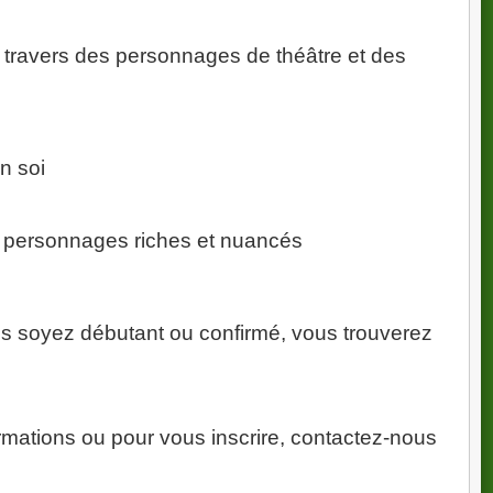
à travers des personnages de théâtre et des
s le Paris de 1942.
quelques touches d’humour, ce spectacle raconte les doutes,
re.
n soi
s personnages riches et nuancés
ment festif autour des représentations :
les
us soyez débutant ou confirmé, vous trouverez
e votre fidélité :
qu’au
12 juin 2026
.
rmations ou pour vous inscrire, contactez-nous
s