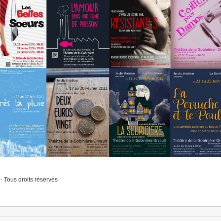
aujourd'hui !
Quand
: le lundi soir de 20h à 22h
 les locaux de l'association La Similienne, salle de 
: 350€ l'année + cotisation à l'association La Simili
Contact
: Marie VERDIER - 06.99.32.99.19
Mon parcours
ire de Paris, de l'École de la Rue Blanche et de l'A
stique de l'Opéra Graslin, et d'Odette Lost, j'ai ou
EATRE, qui a présenté près de 40 pièces dans des regi
es élèves intègrent la troupe après deux ou trois an
- Tous droits réservés
⇒ Réserver maintenant