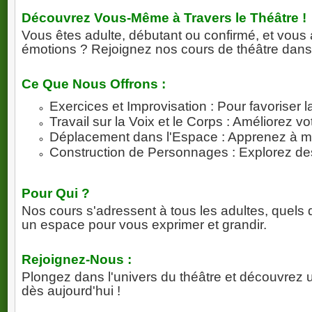
Découvrez Vous-Même à Travers le Théâtre !
Vous êtes adulte, débutant ou confirmé, et vous
Une pièce historiq
émotions ? Rejoignez nos cours de théâtre dans 
L’histoire suit quatre institutrices confrontées à la disp
le
Ce Que Nous Offrons :
Exercices et Improvisation : Pour favoriser l
Travail sur la Voix et le Corps : Améliorez v
Déplacement dans l'Espace : Apprenez à ma
Construction de Personnages : Explorez de
Parce que ces
25 ans
sont avant tout un
Pour Qui ?
- 
Nos cours s'adressent à tous les adultes, quels
un espace pour vous exprimer et grandir.
Et parce qu’un an
Rejoignez-Nous :
Tarif anniversaire
Plongez dans l'univers du théâtre et découvrez 
dès aujourd'hui !