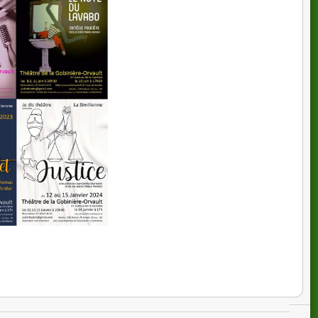
l'Abbé Guillard
enne de 67€
ctors Studio, puis à Nantes au cours Aladin sous la
vert mon propre cours de théâtre à Nantes en 2000. En
stres variés, dont j'ai assuré la mise en scène.
s de formation