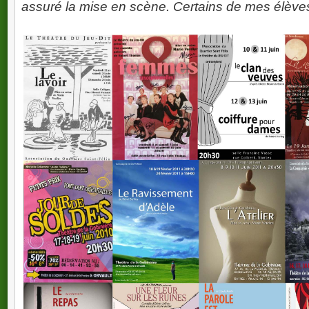
assuré la mise en scène. Certains de mes élèves 
Vous êtes adulte, débutant ou confirmé, et vous av
Rejoignez no
Exercices et Improvisa
Travail sur
Dépla
Construction de Personnages : Exp
Nos cours s'adressent à tous les adultes, quels
Plongez dans l'univers du théâtre et découvrez u