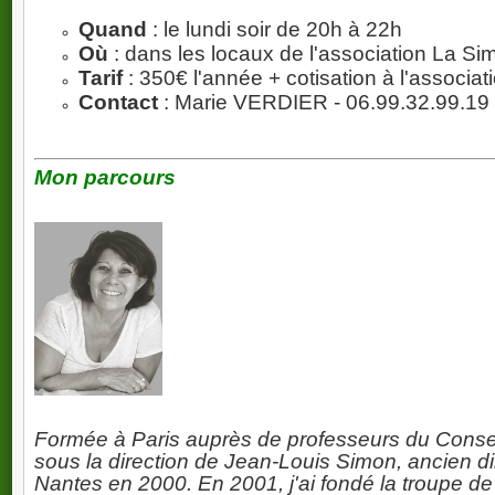
Quand
: le lundi soir de 20h à 22h
Où
: dans les locaux de l'association La Simi
Tarif
: 350€ l'année + cotisation à l'associa
Contact
: Marie VERDIER - 06.99.32.99.19
Nous espérons sincèrement partager c
Mon parcours
Les documents d'inscriptio
Les documents d'insc
Cou
Formée à Paris auprès de professeurs du Conserv
sous la direction de Jean-Louis Simon, ancien dir
Nantes en 2000. En 2001, j'ai fondé la troupe de