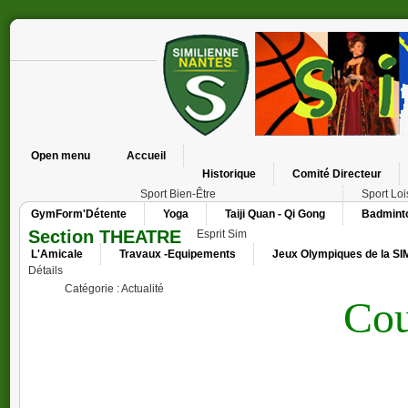
Open menu
Accueil
Historique
Comité Directeur
Sport Bien-Être
Sport Loi
GymForm'Détente
Yoga
Taiji Quan - Qi Gong
Badmint
Section THEATRE
Esprit Sim
L'Amicale
Travaux -Equipements
Jeux Olympiques de la SI
Détails
Depui
Catégorie :
Actualité
Cou
Vous avez ri, vibré, parfois été émus avec nous… et au
C
Pour célébrer 