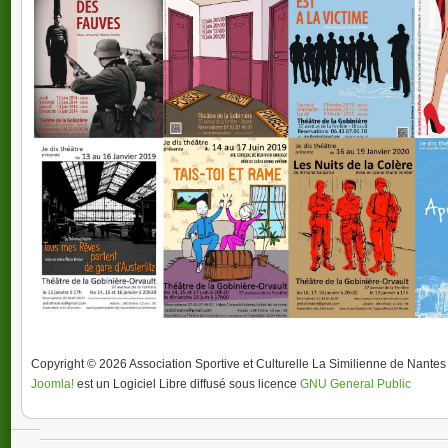
Où
: dans
Tarif
Formée à Paris auprès de professeurs du Conservato
direction de Jean-Louis Simon, ancien directeur arti
2001, j'ai fondé la troupe de théâtre JE-DIS TH
Certains de m
Copyright © 2026 Association Sportive et Culturelle La Similienne de Nantes 
Joomla!
est un Logiciel Libre diffusé sous licence
GNU General Public