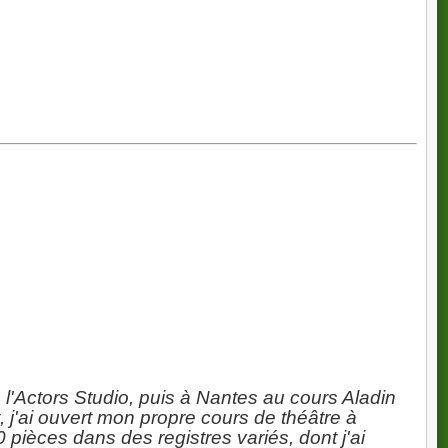
stoires, de rencontres et de théâtre.
t-bien-etre/gymformdetente
sport-bien-etre/yoga
dier
l'Actors Studio, puis à Nantes au cours Aladin
, j'ai ouvert mon propre cours de théâtre à
pièces dans des registres variés, dont j'ai