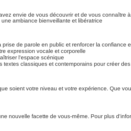
 avez envie de vous découvrir et de vous connaître 
ue, sensible et profondément humaine qui nous emmène dan
une ambiance bienveillante et libératrice
arition soudaine de leurs élèves. Entre émotion, tension et 
s élans de courage et l’humanité du quotidien face à l’Histoi
Théâtre de la Gobinière – Orvault
a prise de parole en public et renforcer la confiance e
Vendredi 3, samedi 4 et lundi 6 juillet 2026 à 20h30
otre expression vocale et corporelle
Dimanche 5 juillet 2026 à 17h00
îtriser l'espace scénique
s textes classiques et contemporains pour créer de
e aventure collective, nous avons imaginé un mo
- Exposition retraçant l’histoire de la troupe
Animations, improvisations et extraits de spectac
- Tombola
 que soient votre niveau et votre expérience. Que vo
- Bar et restauration sur place
niversaire se partage, nous avons envie de vous remercier d
 à 9 €
(au lieu de 12 €) avec le code
PROMO25
, valable jus
une nouvelle facette de vous-même. Pour plus d'info
Réservez dès maintenant :
https://www.helloasso.com/associations/le-theatre-des-incense